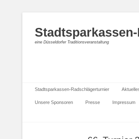
Stadtsparkassen-
eine Düsseldorfer Traditionsveranstaltung
Primäres Menü
Zum
Stadtsparkassen-Radschlägerturnier
Aktuelle
Inhalt
springen
Unsere Sponsoren
Presse
Impressum