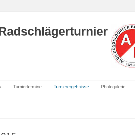
Radschlägerturnier
s
Turniertermine
Turnierergebnisse
Photogalerie