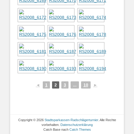
◄
1
2
3
...
10
►
Copyright © 2026
Stadtsparkassen-Radschlägerturnier
. Alle Rechte
vorbehalten.
Datenschutzerklärung
Catch Base nach
Catch Themes