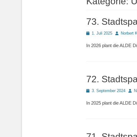
Kategorie:
U
73. Stadtsp
Posted
Autor
1. Juli 2025
Norbert 
on
In 2026 plant die ALDE D
72. Stadtsp
Posted
Auto
3. September 2024
N
on
In 2025 plant die ALDE D
71. Stadtsp