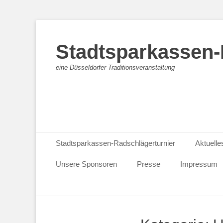
Stadtsparkassen-
eine Düsseldorfer Traditionsveranstaltung
Primäres Menü
Zum
Stadtsparkassen-Radschlägerturnier
Aktuelle
Inhalt
springen
Unsere Sponsoren
Presse
Impressum