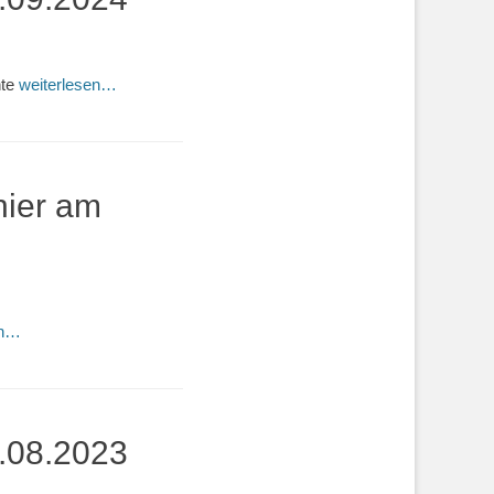
nte
weiterlesen…
nier am
en…
7.08.2023