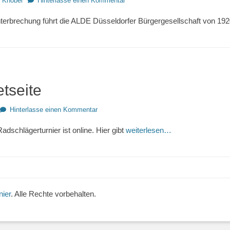
t Knöbel
Hinterlasse einen Kommentar
terbrechung führt die ALDE Düsseldorfer Bürgergesellschaft von 19
tseite
Hinterlasse einen Kommentar
adschlägerturnier ist online. Hier gibt
weiterlesen…
ier
. Alle Rechte vorbehalten.