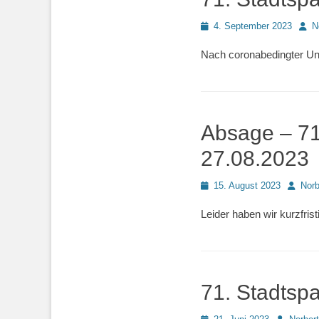
Posted
Auto
4. September 2023
N
on
Nach coronabedingter Un
Absage – 71
27.08.2023
Posted
Autor
15. August 2023
Norb
on
Leider haben wir kurzfris
71. Stadtsp
Posted
Autor