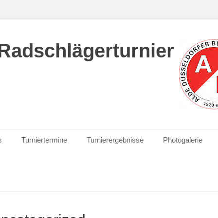
Radschlägerturnier
s
Turniertermine
Turnierergebnisse
Photogalerie