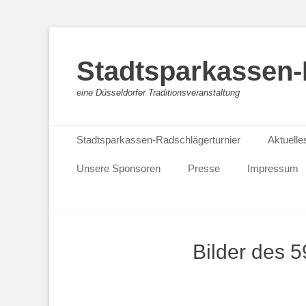
Stadtsparkassen-
eine Düsseldorfer Traditionsveranstaltung
Primäres Menü
Zum
Stadtsparkassen-Radschlägerturnier
Aktuelle
Inhalt
springen
Unsere Sponsoren
Presse
Impressum
Bilder des 5