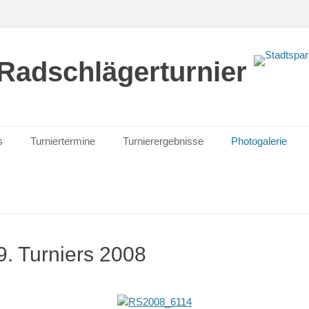
Radschlägerturnier
s
Turniertermine
Turnierergebnisse
Photogalerie
9. Turniers 2008