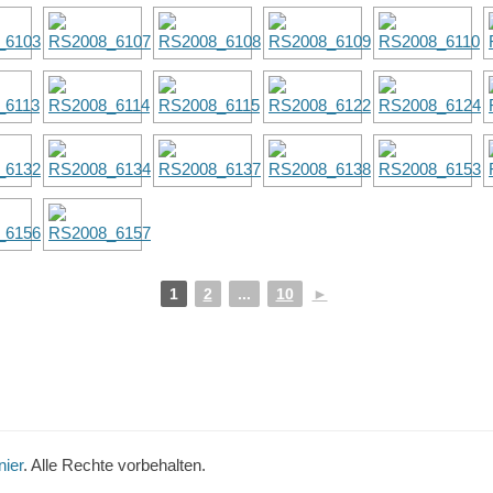
1
2
...
10
►
ier
. Alle Rechte vorbehalten.